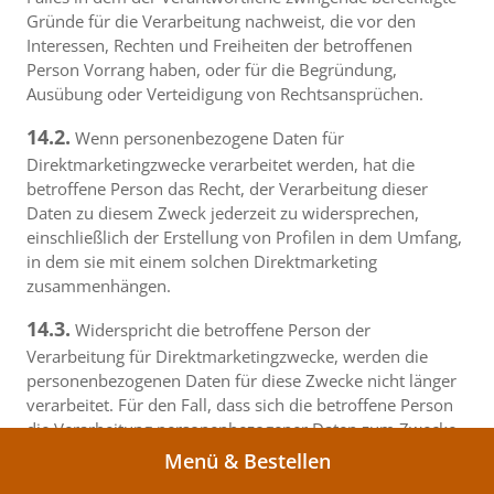
Gründe für die Verarbeitung nachweist, die vor den
Interessen, Rechten und Freiheiten der betroffenen
Person Vorrang haben, oder für die Begründung,
Ausübung oder Verteidigung von Rechtsansprüchen.
14.2.
Wenn personenbezogene Daten für
Direktmarketingzwecke verarbeitet werden, hat die
betroffene Person das Recht, der Verarbeitung dieser
Daten zu diesem Zweck jederzeit zu widersprechen,
einschließlich der Erstellung von Profilen in dem Umfang,
in dem sie mit einem solchen Direktmarketing
zusammenhängen.
14.3.
Widerspricht die betroffene Person der
Verarbeitung für Direktmarketingzwecke, werden die
personenbezogenen Daten für diese Zwecke nicht länger
verarbeitet. Für den Fall, dass sich die betroffene Person
die Verarbeitung personenbezogener Daten zum Zwecke
des Direktmarketings separat und ohne Verbindung zu
Menü & Bestellen
einer anderen Handlung entscheidet, einschließlich durch